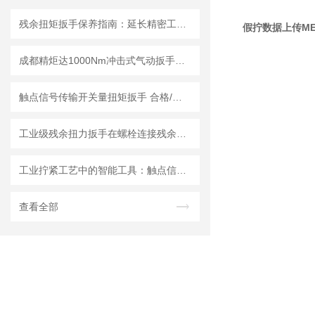
残余扭矩扳手保养指南：延长精密工具寿命的三大法则
假拧数据上传M
成都精炬达1000Nm冲击式气动扳手扭矩测试仪，带串口输出助力工业质检升级
触点信号传输开关量扭矩扳手 合格/不合格1 0信号传递PLC的流水线扭力扳手
工业级残余扭力扳手在螺栓连接残余应力检测中的应用进展
工业拧紧工艺中的智能工具：触点信号传输扭矩扳手的性能优化与实践
查看全部