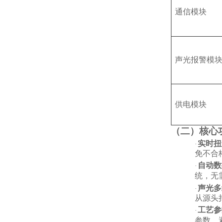
通信模块
声光报警模
供电模块
（二）核心
实时扭
·
免不合
自动数
·
统，无
声光多
·
从源头
工艺参
·
参数，