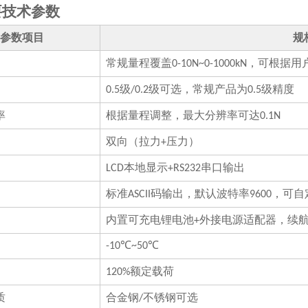
要技术参数
参数项目
规
常规量程覆盖
，可根据用
0-10N~0-1000kN
级
级可选，常规产品为
级精度
0.5
/0.2
0.5
率
根据量程调整，最大分辨率可达
0.1N
双向（拉力
压力）
+
本地显示
串口输出
LCD
+RS232
标准
码输出，默认波特率
，可自
ASCII
9600
内置可充电锂电池
外接电源适配器，续
+
-10℃~50℃
额定载荷
120%
质
合金钢
不锈钢可选
/