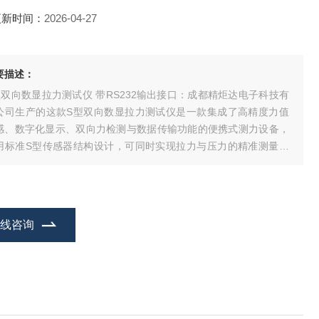
更新时间：
2026-04-27
要描述：
型双向数显拉力测试仪 带RS232输出接口：成都精炬达电子科技有
公司生产的这款S型双向数显拉力测试仪是一款集成了高精度力值
感、数字化显示、双向力检测与数据传输功能的便携式测力设备，
用标准S型传感器结构设计，可同时实现拉力与压力的精准测量，
带RS232输出接口支持测试数据的实时上传与上位机存储分析，广
应用于工业生产检测、五金建材测试、轻工制造、科研实验等多个
域的力值检测场景。
在线咨询