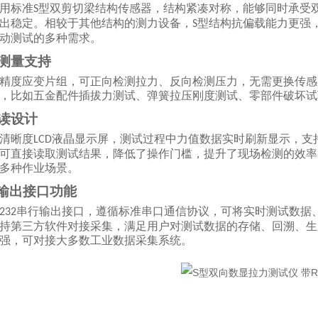
用标准
型双剪切梁结构传感器，结构紧凑对称，能够同时承受
S
出稳定。相较于其他结构的测力设备，
型结构抗偏载能力更强
S
动测试的多种需求。
力测量支持
精度应变片组，可正向检测拉力、反向检测压力，无需更换传感
，比如五金配件插拔力测试、弹簧拉压刚度测试、零部件破坏试
直读设计
清晰度
液晶显示屏，测试过程中力值数据实时刷新显示，支
LCD
可直接读取测试结果，降低了操作门槛，提升了现场检测的效率
多种作业场景。
32输出接口功能
串行输出接口，遵循标准串口通信协议，可将实时测试数据
232
持第三方软件对接采集，满足用户对测试数据的存储、回溯、生
强，可对接大多数工业数据采集系统。