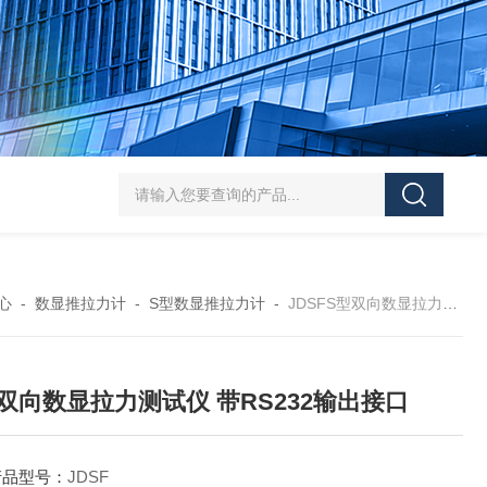
5-300N.m的扭矩扳手检定仪 机械扳手校准仪
JDSF100KN电子式拉
心
-
数显推拉力计
-
S型数显推拉力计
-
JDSFS型双向数显拉力测试仪 带RS232输出接口
双向数显拉力测试仪 带RS232输出接口
产品型号：
JDSF