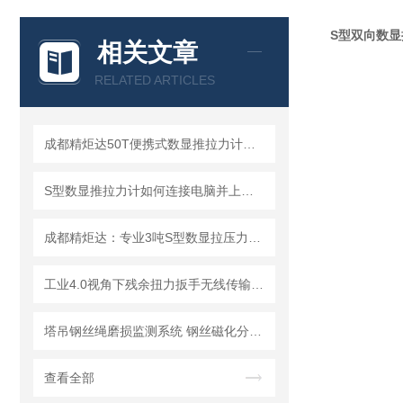
S型双向数显
相关文章
RELATED ARTICLES
成都精炬达50T便携式数显推拉力计：S型拉压力测试仪的行业优选
S型数显推拉力计如何连接电脑并上传数据?推拉力计连接电脑上传数据操作指南
成都精炬达：专业3吨S型数显拉压力计，连线数字推拉力计厂家的品质之选
工业4.0视角下残余扭力扳手无线传输MES系统的功能重构与实现
塔吊钢丝绳磨损监测系统 钢丝磁化分析断丝跳丝局部缺陷维修保养用
查看全部