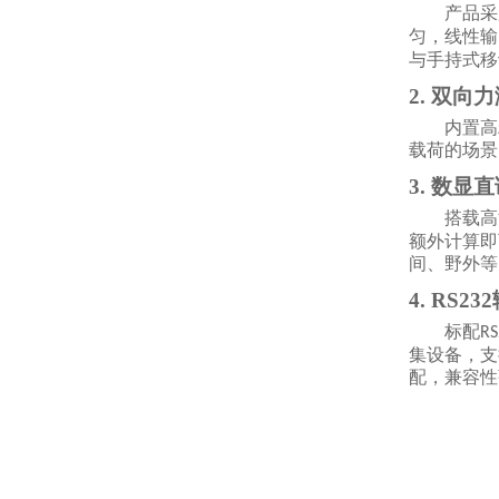
产品采
匀，线性输
与手持式移
2. 双向
内置高
载荷的场景
3. 数显
搭载高
额外计算即
间、野外等
4. RS2
标配
RS
集设备，支
配，兼容性