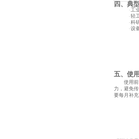
四、典
工
·
轻
·
科
·
设
·
五、使
使用前
力，避免传
要每月补充