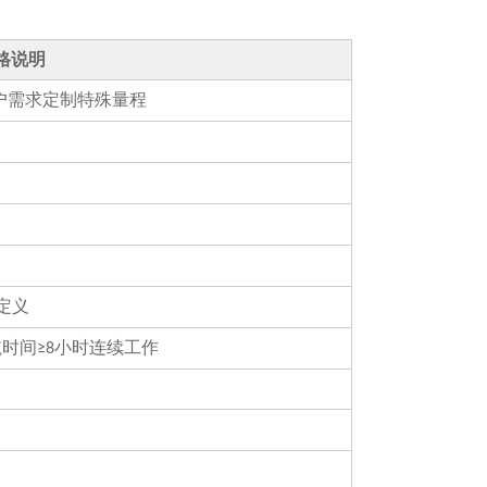
格说明
户需求定制特殊量程
定义
航时间
小时连续工作
≥8