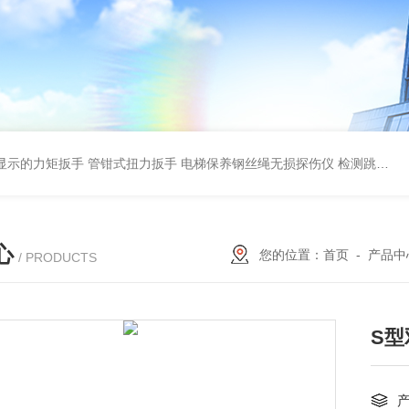
显示的力矩扳手 管钳式扭力扳手
电梯保养钢丝绳无损探伤仪 检测跳丝/断丝
心
您的位置：
首页
-
产品中
/ PRODUCTS
S型