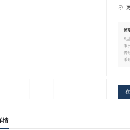
简
S
限
传
采
自
泛
领
详情