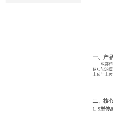
一、产
成都精
输功能的便
上传与上位
二、核
1. S型