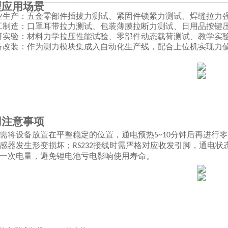
型应用场景
业生产：五金零部件插拔力测试、紧固件锁紧力测试、焊缝拉力
工制造：口罩耳带拉力测试、包装薄膜拉断力测试、日用品按键
研实验：材料力学拉压性能试验、零部件动态载荷测试、教学实
备改装：作为测力模块集成入自动化生产线，配合上位机实现力
用注意事项
需将设备放置在平整稳定的位置，通电预热
分钟后再进行零
5~10
感器发生形变损坏；
接线时需严格对应收发引脚，通电状
RS232
一次电量，避免锂电池亏电影响使用寿命。