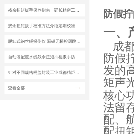
残余扭矩扳手保养指南：延长精密工具寿命的三大法则
防假拧
残余扭矩扳手校准方法介绍定期校准保障测量精度
一、
脱卸式钢丝绳探伤仪 漏磁无损检测跳丝断丝数量缺陷做总比例分析
成都
防假
自动装配流水线残余扭矩抽检扳手防错｜成都精炬达防漏拧扭矩扳手厂家
发的
针对不同规格桶盖封装工业成都精炬达推出：通用型桶盖数显扭力扳手
矩声
查看全部
核心
法留
配、
配扭