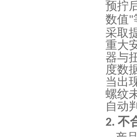
预拧
数值
"
采取
重大
器与
度数
当出
螺纹
自动
不
2.