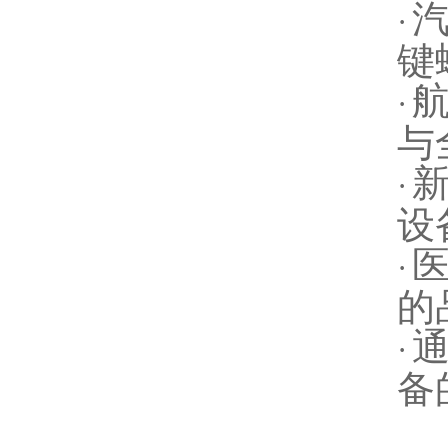
·
键
·
与
·
设
·
的
·
备