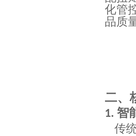
化管
品质
二、
智
1.
传