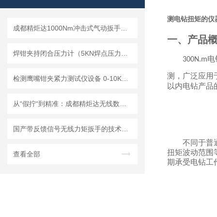
测电钻扭矩的仪器
成都精炬达1000Nm冲击式气动扳手扭矩测试仪，带串口输出助力工业质检升级
一、产品
焊钳夹持闭合压力计（5KN焊点压力校准仪）技术说明
电
300N.m
测，广泛应用
检测鹰嘴钳夹紧力测试仪设备 0-10KN狭窄空间上下夹紧力测试方案
以内电钻产品
从“假拧“到精准：成都精炬达无线数显扭矩扳手的智能传感与数据传输技术
国产带反馈信号无线力矩扳手的技术突破与产业化前景分析
不同于普
扭矩波动范围
查看全部
期承受电钻工