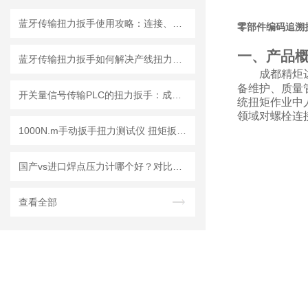
蓝牙传输扭力扳手使用攻略：连接、同步与数据分析
零部件编码追溯扭
一、产品
蓝牙传输扭力扳手如何解决产线扭力追溯难题？
成都精炬
备维护、质量
开关量信号传输PLC的扭力扳手：成都精炬达工业智能扭矩管控解决方案
统扭矩作业中
领域对螺栓连
1000N.m手动扳手扭力测试仪 扭矩扳手校准仪品牌成都精炬达
国产vs进口焊点压力计哪个好？对比测评告诉你答案
查看全部