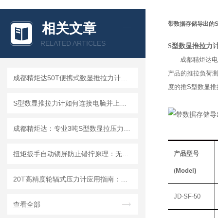
带数据存储导出的S
相关文章
RELATED ARTICLES
S型数显推拉力
成都精炬达电
产品的推拉负荷
成都精炬达50T便携式数显推拉力计：S型拉压力测试仪的行业优选
度的推
S
型数显推
S型数显推拉力计如何连接电脑并上传数据?推拉力计连接电脑上传数据操作指南
成都精炬达：专业3吨S型数显拉压力计，连线数字推拉力计厂家的品质之选
扭矩扳手自动锁屏防止错拧原理：无线传输数显扭力扳手
产品型号
(
Model)
20T高精度轮辐式压力计应用指南：连接电脑数字测力仪选型与使用技巧
JD-
SF-50
查看全部