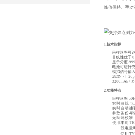
峰值保持、手动
1.技术指标
采样速率可
非线性优于
显示分度
-99
电池可进行
模拟信号输
温漂小于
20
p
3200
mAh
电
2.功能特点
采样速率
50
H
实时曲线与
实时自动捕
参数备份与
无砝码校准
使用本司
TE
低电量
使用
TY