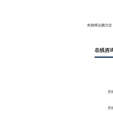
夹持焊点测力仪
在线咨
您
您