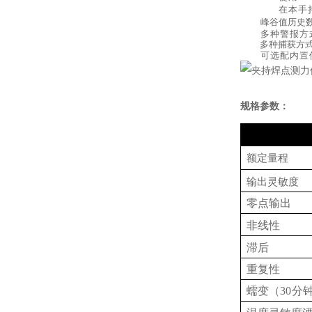
在本手
峰谷值历史
多种警报方
多种捕获方
可选配内置
规格参数：
额定量程
输出灵敏度
零点输出
非线性
滞后
重复性
蠕变（
30
分