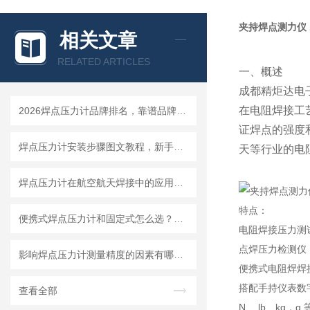
夹持焊点测力仪
相关文章
RELATED ARTICLES
一、概述
成都精炬达电
在电阻焊接工
2026焊点压力计品牌排名，靠谱品牌选购指南
证焊点的强度
焊点压力计安装步骤图文教程，新手一小时快速上手
天等行业的电
焊点压力计在航空航天焊接中的应用要求与选型标准
特点：
便携式焊点压力计和固定式怎么选？看你的使用场景就够了
电阻焊接压力测
点焊压力检测仪
影响焊点压力计测量精度的因素有哪些？怎么避免误差
便携式电阻焊焊
搭配手持仪表数
查看全部
N、 lb、kg，g