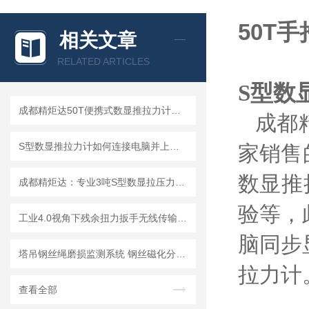
50T
相关文章
RELATED ARTICLES
S型数
成都精炬达50T便携式数显推拉力计：S型拉压力测试仪的行业优选
成都
S型数显推拉力计如何连接电脑并上传数据?推拉力计连接电脑上传数据操作指南
家销售
数显推
成都精炬达：专业3吨S型数显拉压力计，连线数字推拉力计厂家的品质之选
验等，
工业4.0视角下残余扭力扳手无线传输MES系统的功能重构与实现
脑同步
塔吊钢丝绳磨损监测系统 钢丝磁化分析断丝跳丝局部缺陷维修保养用
拉力计
查看全部