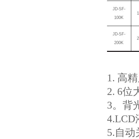
JD-
SF-
1
100K
JD-
SF-
2
200K
1. 
2. 6
3。背
4.L
5.自