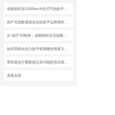
成都精炬达1000Nm冲击式气动扳手扭矩测试仪，带串口输出助力工业质检升级
国产无线数显残余扭矩扳手品牌测评：精度、耐用度横向对比
从“假拧“到精准：成都精炬达无线数显扭矩扳手的智能传感与数据传输技术
如何用残余扭力扳手检测螺栓预紧力残余应力？步骤详解
带防篡改拧紧数据记录功能的流水线作业无线数显扭矩扳手
查看全部