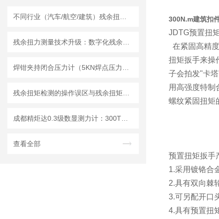
不同行业（汽车/航空/建筑）残余扭矩扳手选型定制方案
300N.m建筑
JDTG预置扭
残余扭力测量技术升级：数字化残余扭力扳手在智能制造中的应用
在紧固高精度
扭矩扳手来操
焊钳夹持闭合压力计（5KN焊点压力校准仪）技术说明
子会拍发"卡
用高强度特制
残余扭矩检测的操作误区与残余扭矩扳手使用规范指南
螺纹紧固扭矩
成都精炬达0.3级数显测力计：300T轮辐型数字拉压测力仪精准测量新选择
查看全部
预置扭矩扳手
1.采用镀铬
2.具有双向
3.可另配开
4.具有预置扭