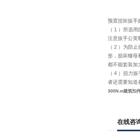
预置扭矩扳手
（ 1 ）所
注意扳手公英
（ 2 ）为防
形，损坏螺母
都不能套装加
（ 4 ）扭
者还需要知道
300N.m建筑
在线咨