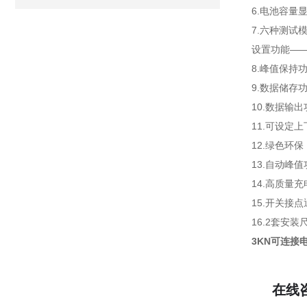
6.电池容量
7.六种测试
设置功能—
8.峰值保持
9.数据储存
10.数据输
11.可设定
12.绿色环
13.自动峰
14.高质量
15.开关接
16.2套安
3KN可连接
在线