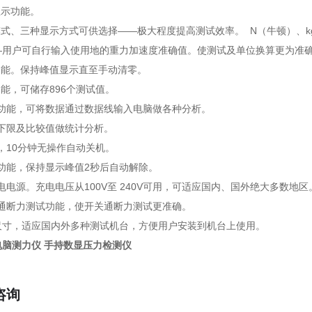
显示功能。
模式、三种显示方式可供选择——极大程度提高测试效率。 N（牛顿）、k
—用户可自行输入使用地的重力加速度准确值。使测试及单位换算更为准
功能。保持峰值显示直至手动清零。
功能，可储存896个测试值。
出功能，可将数据通过数据线输入电脑做各种分析。
上下限及比较值做统计分析。
保，10分钟无操作自动关机。
值功能，保持显示峰值2秒后自动解除。
充电电源。充电电压从100V至 240V可用，可适应国内、国外绝大多数
点通断力测试功能，使开关通断力测试更准确。
装尺寸，适应国内外多种测试机台，方便用户安装到机台上使用。
电脑测力仪 手持数显压力检测仪
咨询