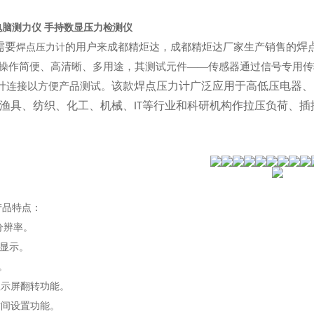
电脑测力仪 手持数显压力检测仪
需要
焊
焊点压力计
的用户来成都精炬达，成都精炬达厂家生产销售的
操作简便、高清晰、多用途，其测试元件——传感器通过信号专用传
该款焊点压力计广泛应用于高低压电器、
计连接以方便产品测试。
渔具、纺织、化工、机械、
等行业和科研机构作拉压负荷、插
IT
产品特点：
分辨率。
幕显示。
。
晶显示屏翻转功能。
时间设置功能。