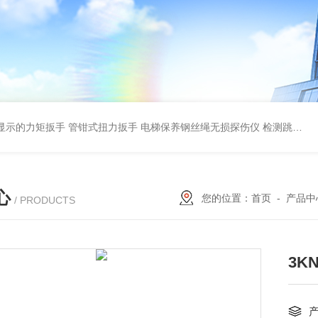
显示的力矩扳手 管钳式扭力扳手
电梯保养钢丝绳无损探伤仪 检测跳丝/断丝
心
您的位置：
首页
-
产品中
/ PRODUCTS
3K