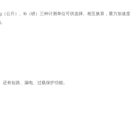
g（公斤）、lb（磅）三种计测单位可供选择、相互换算，重力加速度
确。
地区。还有短路、漏电、过载保护功能。