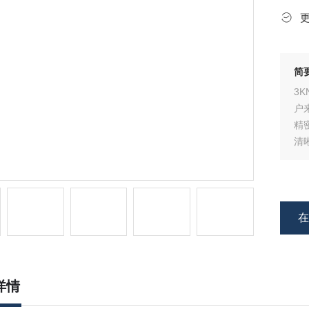
简
3
户
精
清
仪
以
金
详情