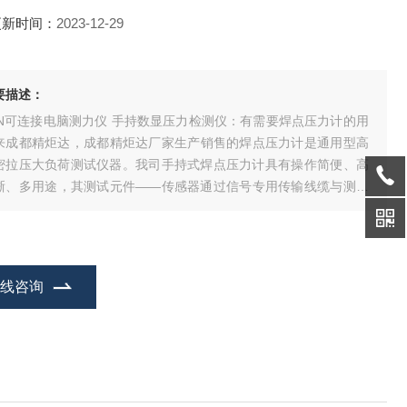
更新时间：
2023-12-29
要描述：
KN可连接电脑测力仪 手持数显压力检测仪：有需要焊点压力计的用
来成都精炬达，成都精炬达厂家生产销售的焊点压力计是通用型高
密拉压大负荷测试仪器。我司手持式焊点压力计​具有操作简便、高
晰、多用途，其测试元件——传感器通过信号专用传输线缆与测力
连接，方便远距离操纵，且可以选择多种结构传感器与压力计连接
方便产品测试。该款焊点压力计广泛应用于高低压电器、电子、五
制锁、汽车配件、打火机及点火装置
在线咨询