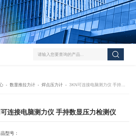
5-300N.m的扭矩扳手检定仪 机械扳手校准仪
JDSF100KN电子式拉
心
-
数显推拉力计
-
焊点压力计
-
3KN可连接电脑测力仪 手持数显压力检测仪
N可连接电脑测力仪 手持数显压力检测仪
产品型号：