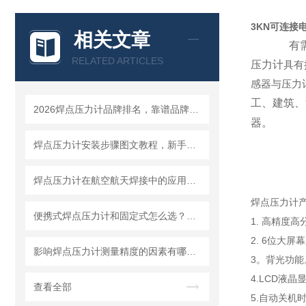
3KN可连接
相关文章
有
RELATED ARTICLES
压力计
具有
感器与压力
工、建筑、
2026焊点压力计品牌排名，靠谱品牌选购指南
器。
焊点压力计安装步骤图文教程，新手一小时快速上手
焊点压力计在航空航天焊接中的应用要求与选型标准
焊点压力计
便携式焊点压力计和固定式怎么选？看你的使用场景就够了
1. 高精度高
2. 6位大屏
影响焊点压力计测量精度的因素有哪些？怎么避免误差
3。背光功能
4.LCD液
查看全部
5.自动关机