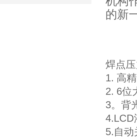
机构
的新
焊点压
1. 
2. 
3。背
4.L
5.自