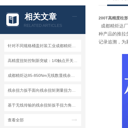
相关文章
200T高精度柱
RELATED ARTICLES
成都精炬达厂
种产品的推拉
记录追溯，为
针对不同规格桶盖封装工业成都精炬达推出：通用型桶盖数显扭力扳手
高精度扭矩控制新突破：1/0触点开关量信号传输技术在扳手领域的应用
成都精炬达85-850Nm无线数显残余扭矩扳手：大量程高精度工业扭矩检测新选择
残余扭力扳手面向残余扭矩测量扭力角度曲线拐点识别与合格判定算法实现
基于无线传输的残余扭矩扳手扭力角度曲线输出自动判定方法
查看全部