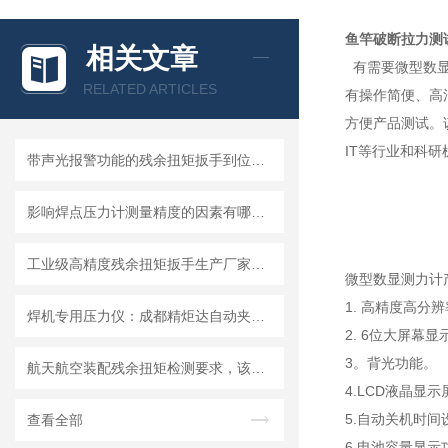
鱼竿破断拉力测
相关文章
有需要微型数显
RELATED ARTICLES
有操作简便、高
方便产品测试。
IT等行业和科
带声光报警功能的残余扭矩扳手到位提醒装置方案
影响焊点压力计测量精度的因素有哪些？怎么避免误差
工业级高精度残余扭矩扳手生产厂家批发价格
微型数显测力计
1. 高精度高分
焊机专用压力仪：成都精炬达自动夹持焊钳电极压力计，精准测量守护焊接品质
2. 6位大屏幕显
3。背光功能。
航天航空装配残余扭矩检测要求，该选什么精度的残余扭矩扳手？
4.LCD液晶显
5.自动关机时间
查看全部
6.电池容量显示