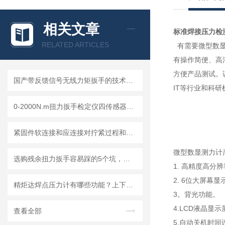
相关文章
标准焊接压力检
RELATED ARTICLES
有需要微型数显
有操作简便、高
方便产品测试。
国产带反馈信号无线力矩扳手的技术突破与产业化前景分析
IT等行业和科
0-2000N.m扭力扳手检定仪四传感器任意切换，成都精炬达打造计量检测新产品
紧固件软连接和应连接对拧紧过程和拧紧结果有哪些影响？
微型数显测力计
选购残余扭力扳手容易踩的5个坑，新手一定要看
1. 高精度高分
2. 6位大屏幕显
精炬达焊点压力计有哪些功能？上下电极压力测试方法设置
3。背光功能。
4.LCD液晶显
查看全部
5.自动关机时间