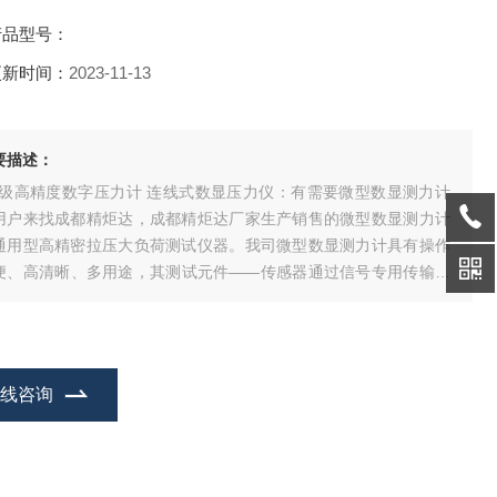
产品型号：
更新时间：
2023-11-13
要描述：
.3级高精度数字压力计 连线式数显压力仪：有需要微型数显测力计
用户来找成都精炬达，成都精炬达厂家生产销售的微型数显测力计
通用型高精密拉压大负荷测试仪器。我司微型数显测力计具有操作
便、高清晰、多用途，其测试元件——传感器通过信号专用传输线
与测力仪连接，方便远距离操纵，且可以选择多种结构传感器与压
计连接以方便产品测试。该款微型数显测力计应用于高低压电器、
子、五金制锁、汽车配件、打火机及点
在线咨询