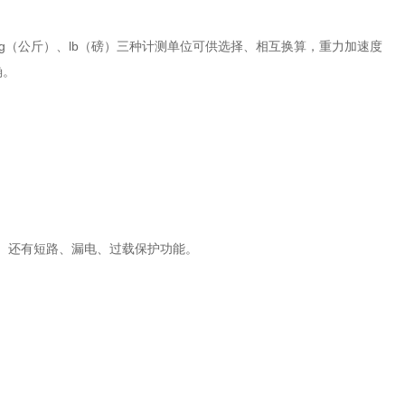
g（公斤）、lb（磅）三种计测单位可供选择、相互换算，重力加速度
确。
地区。还有短路、漏电、过载保护功能。