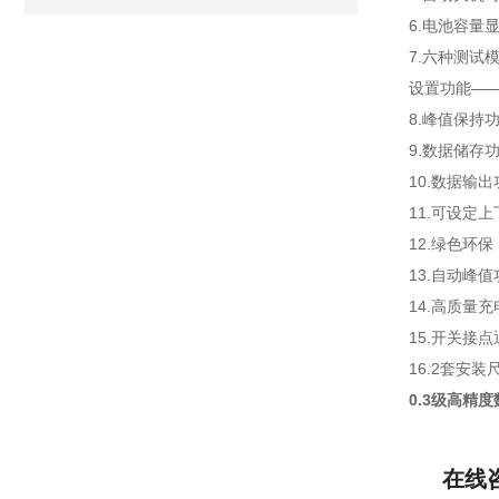
6.电池容量
7.六种测试
设置功能—
8.峰值保持
9.数据储存
10.数据输
11.可设定
12.绿色环
13.自动峰
14.高质量
15.开关接
16.2套安
0.3级高精
在线