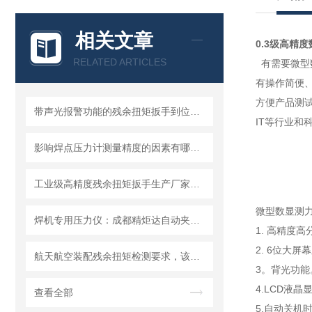
相关文章
0.3级高精
RELATED ARTICLES
有需要微型
有操作简便
方便产品测
带声光报警功能的残余扭矩扳手到位提醒装置方案
IT等行业
影响焊点压力计测量精度的因素有哪些？怎么避免误差
工业级高精度残余扭矩扳手生产厂家批发价格
微型数显测
焊机专用压力仪：成都精炬达自动夹持焊钳电极压力计，精准测量守护焊接品质
1. 高精度高
2. 6位大屏
航天航空装配残余扭矩检测要求，该选什么精度的残余扭矩扳手？
3。背光功能
4.LCD液
查看全部
5.自动关机