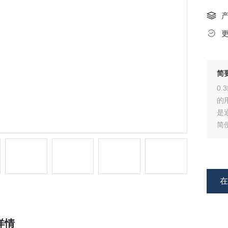
简
0
的
是
简
缆
力
电
详情