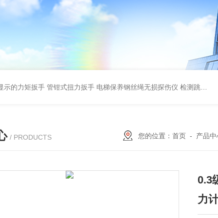
显示的力矩扳手 管钳式扭力扳手
电梯保养钢丝绳无损探伤仪 检测跳丝/断丝
心
您的位置：
首页
-
产品中
/ PRODUCTS
0.
力