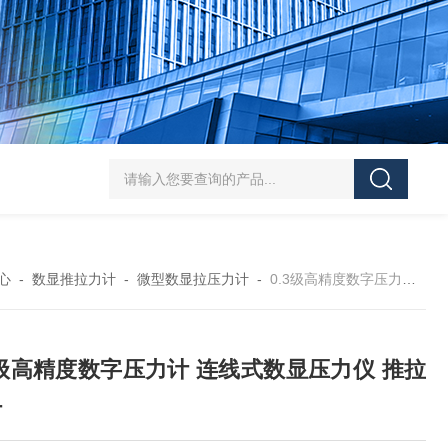
5-300N.m的扭矩扳手检定仪 机械扳手校准仪
JDSF100KN电子式拉
心
-
数显推拉力计
-
微型数显拉压力计
-
0.3级高精度数字压力计 连线式数显压力仪 推拉力计
3级高精度数字压力计 连线式数显压力仪 推拉
计