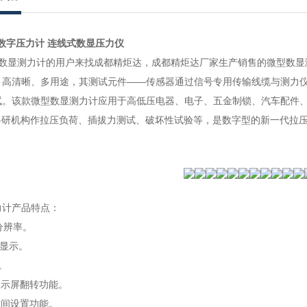
度数字压力计 连线式数显压力仪
数显测力计的用户来找成都精炬达，成都精炬达厂家生产销售的微型数显
、高清晰、多用途，其测试元件——传感器通过信号专用传输线缆与测力
试。该款微型数显测力计应用于高低压电器、电子、五金制锁、汽车配件
和科研机构作拉压负荷、插拔力测试、破坏性试验等，是数字型的新一代拉
力计产品特点：
分辨率。
幕显示。
。
晶显示屏翻转功能。
时间设置功能。