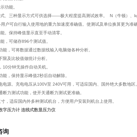
显示功能。
模式、三种显示方式可供选择——极大程度提高测试效率。 N（牛顿）、k
—用户可自行输入使用地的重力加速度准确值。使测试及单位换算更为准
功能。保持峰值显示直至手动清零。
功能，可储存896个测试值。
出功能，可将数据通过数据线输入电脑做各种分析。
上下限及比较值做统计分析。
保，10分钟无操作自动关机。
值功能，保持显示峰值2秒后自动解除。
充电电源。充电电压从100V至 240V可用，可适应国内、国外绝大多数
点通断力测试功能，使开关通断力测试更准确。
装尺寸，适应国内外多种测试机台，方便用户安装到机台上使用。
度数字压力计 连线式数显压力仪
咨询