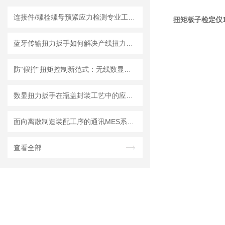
连接件/螺栓螺母预紧应力检测专业工具：残余扭矩数显扳手曲线图拐点怎么看
扭矩板子检定仪
蓝牙传输扭力扳手如何解决产线扭力追溯难题？
防“假拧“扭矩控制新范式：无线数显扳手的数字化技术解析
数显扭力扳手在瓶盖封装工艺中的应用与精度控制研究
面向离散制造装配工序的通讯MES系统适配型无线数显扭力扳手关键技术
查看全部