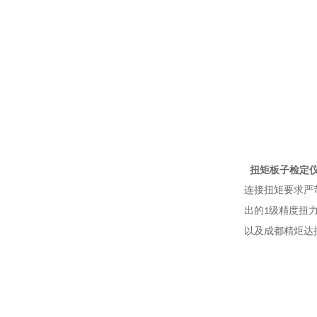
扭矩板子检定
连接扭矩要求严
出的
级精度扭
1
以及成都精炬达